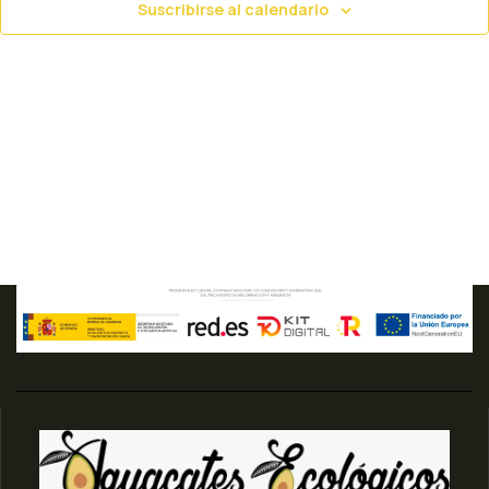
E
vista
Suscribirse al calendario
de
Even